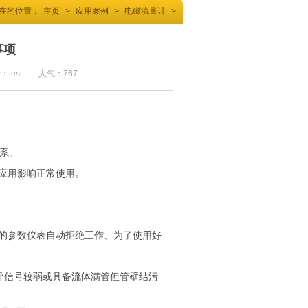
在的位置：
主页
>
应用案例
>
电磁流量计
>
事项
者：test 人气：
767
联系。
应用影响正常使用。
的参数仪表自动拒绝工作、为了使用好
传导信号较弱或具备流体满管但管壁结污