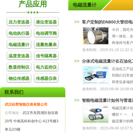
产品应用
电磁流量计
>>
压力变送器
液位变送器
客户定制的DN800大管径
今日，我司为
电动执行器
电动调节阀
用一体化，全
终保持与客户
电磁流量计
流量热量表
发布时间：2025-01-10 11:32:2
温度变送器
信号隔离器
>>
分体式电磁流量计在石油化
数显控制仪
电力监控仪
石油化工产
到我们日常
物位传感器
传感器仪表
和变化多端的
发布时间：2015-09-06 16:08:0
联系我们
>>
智能电磁流量计如何与管道
武汉松野智能仪表有限公司
电磁流量计
公司地址：
武汉市东西湖区创谷路
哪些？ 一、
20号 中南高科科创中心 A13号楼3
磁流量计的两
发布时间：2015-09-06 16:07:5
单元2/3楼